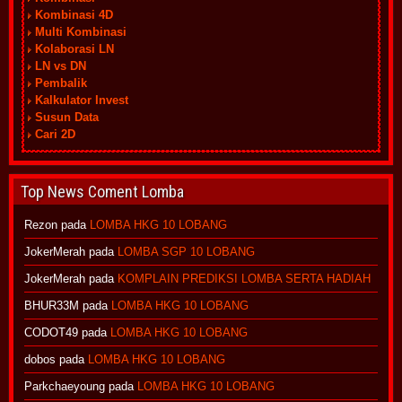
Kombinasi 4D
Multi Kombinasi
Kolaborasi LN
LN vs DN
Pembalik
Kalkulator Invest
Susun Data
Cari 2D
Top News Coment Lomba
Rezon
pada
LOMBA HKG 10 LOBANG
JokerMerah
pada
LOMBA SGP 10 LOBANG
JokerMerah
pada
KOMPLAIN PREDIKSI LOMBA SERTA HADIAH
BHUR33M
pada
LOMBA HKG 10 LOBANG
CODOT49
pada
LOMBA HKG 10 LOBANG
dobos
pada
LOMBA HKG 10 LOBANG
Parkchaeyoung
pada
LOMBA HKG 10 LOBANG