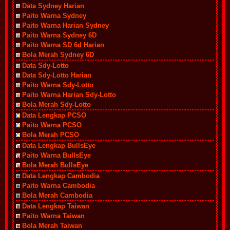
Data Sydney Harian
Paito Warna Sydney
Paito Warna Harian Sydney
Paito Warna Sydney 6D
Paito Warna SD 6d Harian
Bola Merah Sydney 6D
Data Sdy-Lotto
Data Sdy-Lotto Harian
Paito Warna Sdy-Lotto
Paito Warna Harian Sdy-Lotto
Bola Merah Sdy-Lotto
Data Lengkap PCSO
Paito Warna PCSO
Bola Merah PCSO
Data Lengkap BullsEye
Paito Warna BullsEye
Bola Merah BullsEye
Data Lengkap Cambodia
Paito Warna Cambodia
Bola Merah Cambodia
Data Lengkap Taiwan
Paito Warna Taiwan
Bola Merah Taiwan