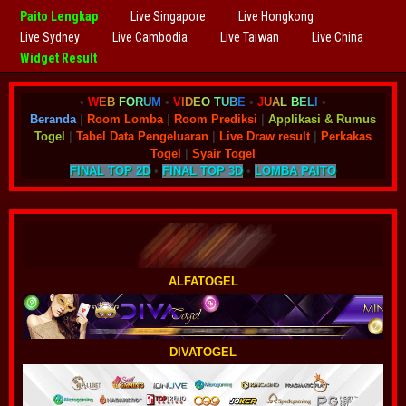
Paito Lengkap
Live Singapore
Live Hongkong
Live Sydney
Live Cambodia
Live Taiwan
Live China
Widget Result
•
W
E
B
F
O
R
U
M
•
V
I
D
E
O
T
U
B
E
•
J
U
A
L
B
E
L
I
•
Beranda
|
Room Lomba
|
Room Prediksi
|
Applikasi & Rumus
Togel
|
Tabel Data Pengeluaran
|
Live Draw result
|
Perkakas
Togel
|
Syair Togel
FINAL TOP 2D
•
FINAL TOP 3D
•
LOMBA PAITO
ALFATOGEL
DIVATOGEL