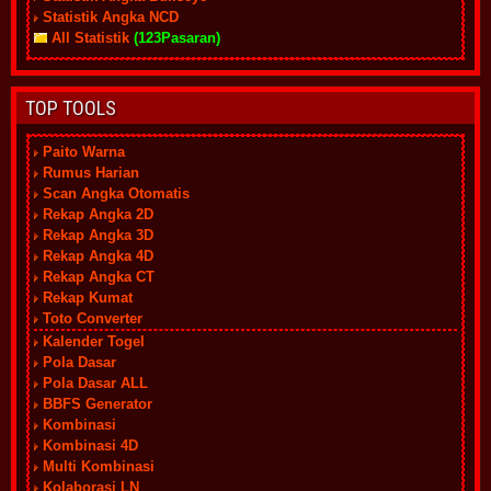
Statistik Angka NCD
All Statistik
(123Pasaran)
TOP TOOLS
Paito Warna
Rumus Harian
Scan Angka Otomatis
Rekap Angka 2D
Rekap Angka 3D
Rekap Angka 4D
Rekap Angka CT
Rekap Kumat
Toto Converter
Kalender Togel
Pola Dasar
Pola Dasar ALL
BBFS Generator
Kombinasi
Kombinasi 4D
Multi Kombinasi
Kolaborasi LN