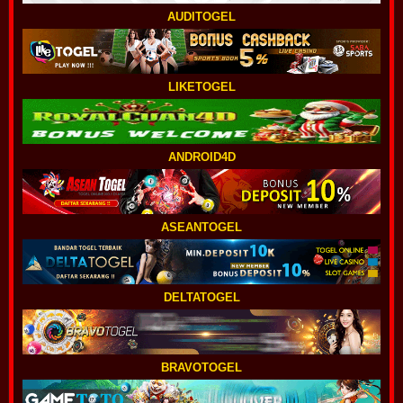
AUDITOGEL
LIKETOGEL
ANDROID4D
ASEANTOGEL
DELTATOGEL
BRAVOTOGEL