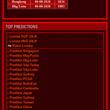
TOP PREDICTIONS
Lomba SGP 10LN
Lomba HKG 10LN
Klaim Lomba
Prediksi Singapore
Prediksi Hkg-Pools
Prediksi Hkg-Lotto
Prediksi Sdy-Today
Prediksi Sdy-Lotto
Prediksi Sydney
Prediksi PCSO
Prediksi BullsEye
Prediksi Cambodia
Prediksi Japan
Prediksi Sydney
Prediksi Taiwan
Prediksi China