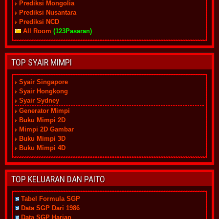
Prediksi Mongolia
Prediksi Nusantara
Prediksi NCD
All Room
(123Pasaran)
TOP SYAIR MIMPI
Syair Singapore
Syair Hongkong
Syair Sydney
Generator Mimpi
Buku Mimpi 2D
Mimpi 2D Gambar
Buku Mimpi 3D
Buku Mimpi 4D
TOP KELUARAN DAN PAITO
Tabel Formula SGP
Data SGP Dari 1986
Data SGP Harian