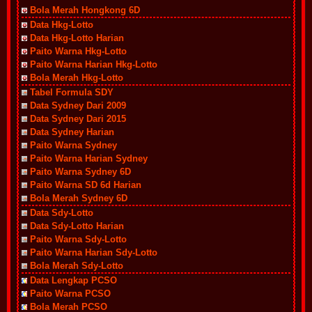
Bola Merah Hongkong 6D
Data Hkg-Lotto
Data Hkg-Lotto Harian
Paito Warna Hkg-Lotto
Paito Warna Harian Hkg-Lotto
Bola Merah Hkg-Lotto
Tabel Formula SDY
Data Sydney Dari 2009
Data Sydney Dari 2015
Data Sydney Harian
Paito Warna Sydney
Paito Warna Harian Sydney
Paito Warna Sydney 6D
Paito Warna SD 6d Harian
Bola Merah Sydney 6D
Data Sdy-Lotto
Data Sdy-Lotto Harian
Paito Warna Sdy-Lotto
Paito Warna Harian Sdy-Lotto
Bola Merah Sdy-Lotto
Data Lengkap PCSO
Paito Warna PCSO
Bola Merah PCSO