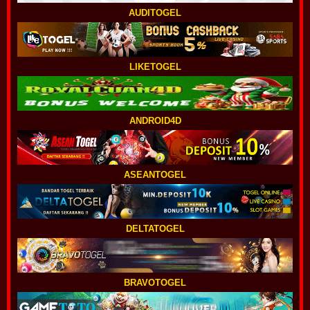
AUDITOGEL
LIKETOGEL
ANDROID4D
ASEANTOGEL
DELTATOGEL
BRAVOTOGEL