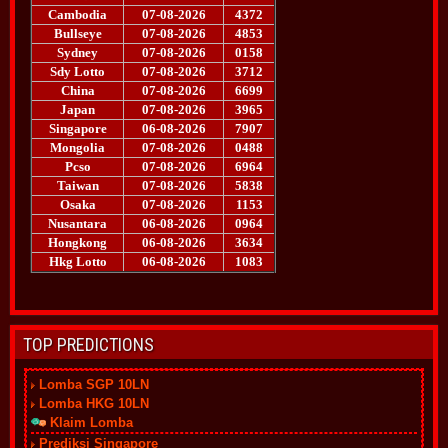
TOP PREDICTIONS
Lomba SGP 10LN
Lomba HKG 10LN
Klaim Lomba
Prediksi Singapore