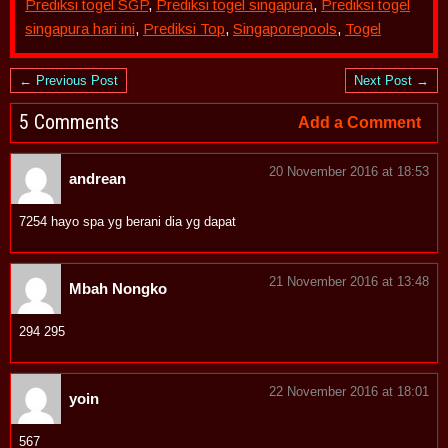
Prediksi togel SGP
,
Prediksi togel singapura
,
Prediksi togel
singapura hari ini
,
Prediksi Top
,
Singaporepools
,
Togel
← Previous Post
Next Post →
5 Comments
Add a Comment
20 November 2016 at 18:53
andrean
7254 hayo spa yg berani dia yg dapat
21 November 2016 at 13:48
Mbah Nongko
294 295
22 November 2016 at 18:01
yoin
567