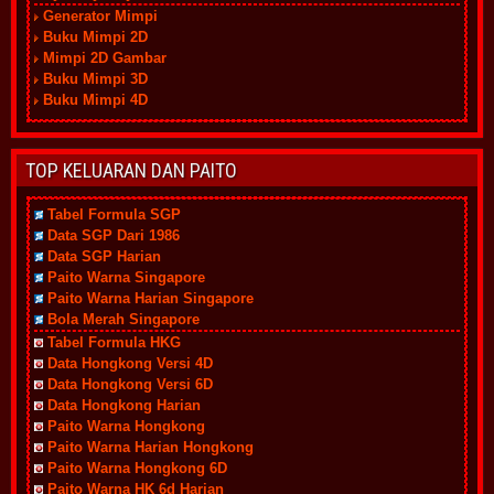
Generator Mimpi
Buku Mimpi 2D
Mimpi 2D Gambar
Buku Mimpi 3D
Buku Mimpi 4D
TOP KELUARAN DAN PAITO
Tabel Formula SGP
Data SGP Dari 1986
Data SGP Harian
Paito Warna Singapore
Paito Warna Harian Singapore
Bola Merah Singapore
Tabel Formula HKG
Data Hongkong Versi 4D
Data Hongkong Versi 6D
Data Hongkong Harian
Paito Warna Hongkong
Paito Warna Harian Hongkong
Paito Warna Hongkong 6D
Paito Warna HK 6d Harian