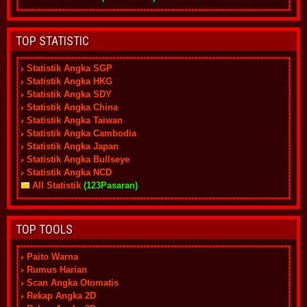
TOP STATISTIC
Statistik Angka SGP
Statistik Angka HKG
Statistik Angka SDY
Statistik Angka China
Statistik Angka Taiwan
Statistik Angka Cambodia
Statistik Angka Japan
Statistik Angka Bullseye
Statistik Angka NCD
All Statistik
(123Pasaran)
TOP TOOLS
Paito Warna
Rumus Harian
Scan Angka Otomatis
Rekap Angka 2D