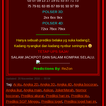
03 07 09 13 17 19 51 53 57 71 73
75 79 81 83 85 87 89 91 93 97 99
POLSER 3D:
2xx 8xx 9xx
POLSER 4D:
72xx 78xx 79xx
—————————–
Hanya sebuah prediksi belaka yg suka kadang2,
Kadang nyangkut dan kadang nyebur seringnya
TETAP UPS SAJA!
SALAM JACKPOT DAN SALAM KOMPAK SELALU.
Predictions By:
ReZon
Updated: 20 November 2016 — 00:04
Tag:
Ai jitu
,
Angka 2D
,
Angka 3D
,
Angka 4D
,
Angka bocoran
,
Angka ikut
,
Angka main
,
Askop
,
JokerMerah
,
Nomor
bocoran
,
Prediksi akurat
,
Prediksi hari ini
,
Prediksi jitu
,
Prediksi SGP Minggu
,
Prediksi togel
,
Prediksi togel hari ini
,