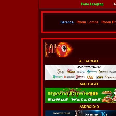
Paito Lengkap
Li
Beranda
|
Room Lomba
|
Room Pr
ALFATOGEL
AUDITOGEL
ANDROID4D