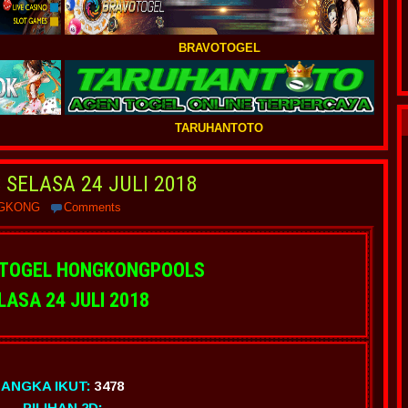
BRAVOTOGEL
TARUHANTOTO
SELASA 24 JULI 2018
NGKONG
Comments
I TOGEL HONGKONGPOOLS
LASA 24 JULI 2018
ANGKA IKUT:
3478
PILIHAN 2D: