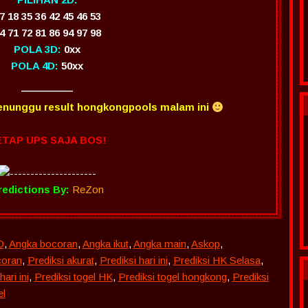
7 18 35 36 42 45 46 53
4 71 72 81 86 94 97 98
POLA 3D:
0xx
POLA 4D:
50xx
—————
enunggu result hongkongpools malam ini
ETAP UPS SAJA BOS!
redictions By:
ReZon
D
,
Angka bocoran
,
Angka ikut
,
Angka main
,
Askop
,
oran
,
Prediksi akurat
,
Prediksi hari ini
,
Prediksi HK Selasa
,
hari ini
,
Prediksi togel HK
,
Prediksi togel hongkong
,
Prediksi
el