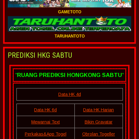
GAMETOTO
TARUHANTOTO
PREDIKSI HKG SABTU
“
RUANG PREDIKSI HONGKONG SABTU
“
Data HK 4d
Data HK 6d
Data HK Harian
Mewarnai Text
Bikin Gravatar
Perkakas&App Togel
Obrolan Togeller