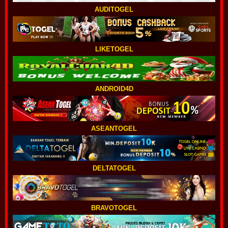
AUDITOGEL
LIKETOGEL
ANDROID4D
ASEANTOGEL
DELTATOGEL
BRAVOTOGEL