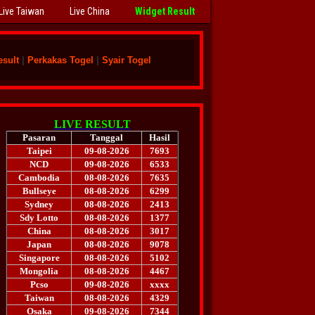
Live Taiwan
Live China
Widget Result
esult
|
Perkakas Togel
|
Syair Togel